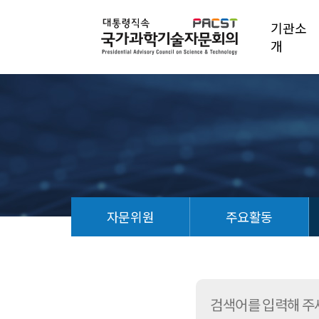
기관소
개
자문위원
주요활동
자
문
의
제