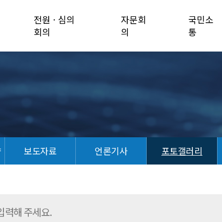
전원 · 심의
자문회
국민소
회의
의
통
향
보도자료
언론기사
포토갤러리