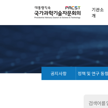
기관소
개
공지사항
정책 및 연구 동
포
토
갤
러
리