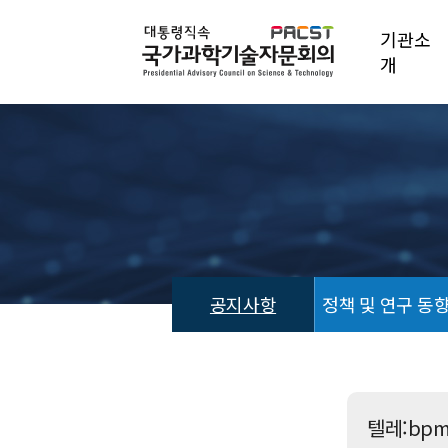
기관소
개
공지사항
정책 및 연구 동
공
지
사
항