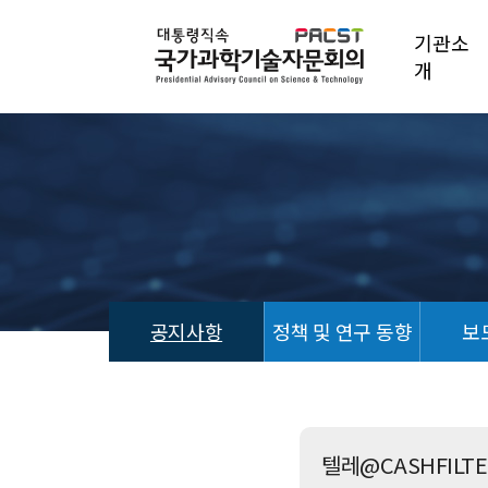
기관소
개
공지사항
정책 및 연구 동향
보
공
지
사
항