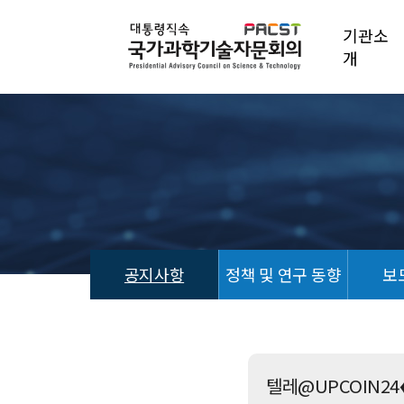
기관소
개
공지사항
정책 및 연구 동향
보
공
지
사
항