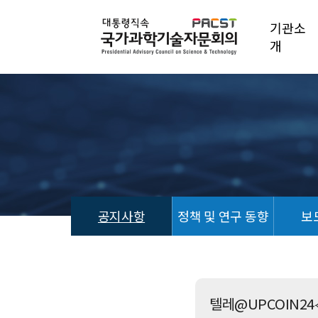
기관소
개
공지사항
정책 및 연구 동향
보
공
지
사
항