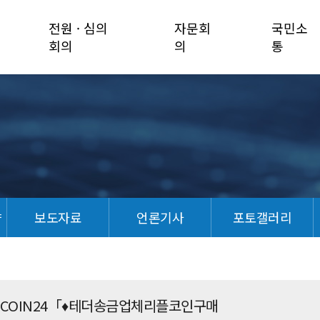
전원 · 심의
자문회
국민소
회의
의
통
향
보도자료
언론기사
포토갤러리