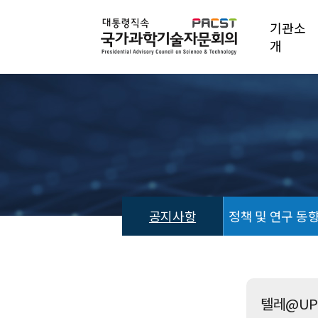
기관소
개
공지사항
정책 및 연구 동
공
지
사
항