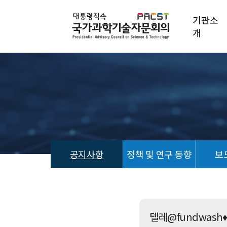
기관소
개
공지사항
정책 및 연구 동향
보
공
지
사
항