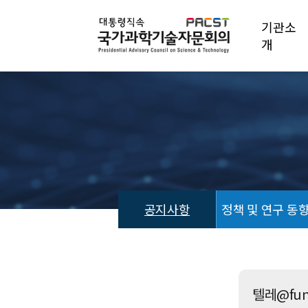
기관소
개
공지사항
정책 및 연구 동
공
지
사
항