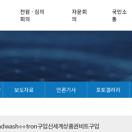
전원 · 심의
자문회
국민소
회의
의
통
향
보도자료
언론기사
포토갤러리