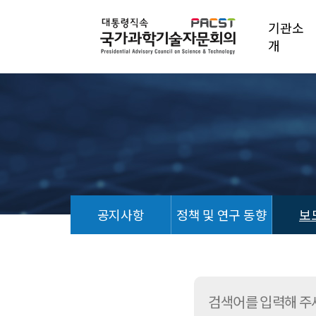
기관소
개
공지사항
정책 및 연구 동향
보
보
도
자
료