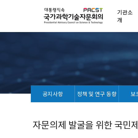
기관소
개
공지사항
정책 및 연구 동향
보
홍
보
자
자문의제 발굴을 위한 국민제
료