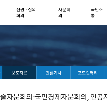
전원 · 심의
자문회
국민소
회의
의
통
향
보도자료
언론기사
포토갤러리
기술자문회의-국민경제자문회의, 인공지