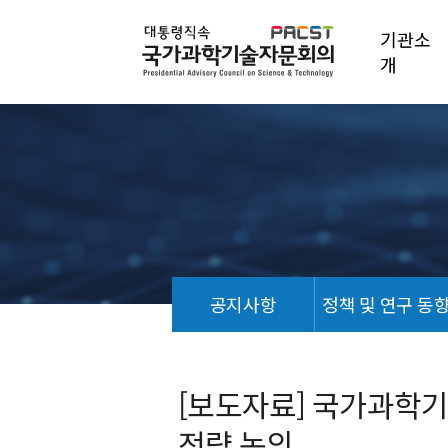
기관소
개
공지사항
정책 및 연구 동
보
도
자
[보도자료] 국가과학
료
전략 논의