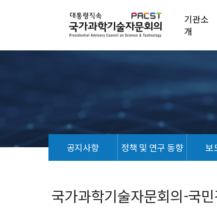
기관소
개
공지사항
정책 및 연구 동향
보
언
론
기
국가과학기술자문회의-국민
사