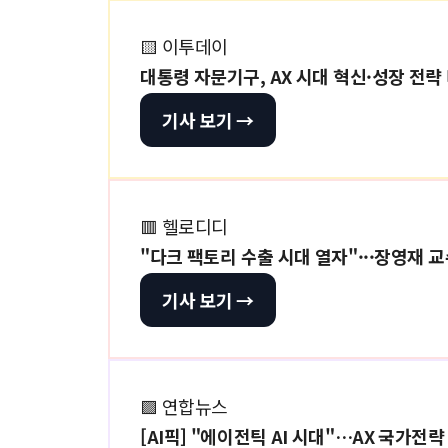
🟨 이투데이
대통령 자문기구, AX 시대 혁신·성장 전략
기사 보기 →
🟥 헬로디디
"다크 팩토리 수출 시대 열자"···장영재 교
기사 보기 →
🟪 연합뉴스
[AI픽] "에이전틱 AI 시대"…AX 국가전