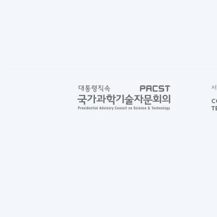
서
C
T