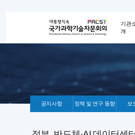
기관
개
공지사항
정책 및 연구 동향
보
언
론
기
정부, 반도체·AI 데이터센터
사