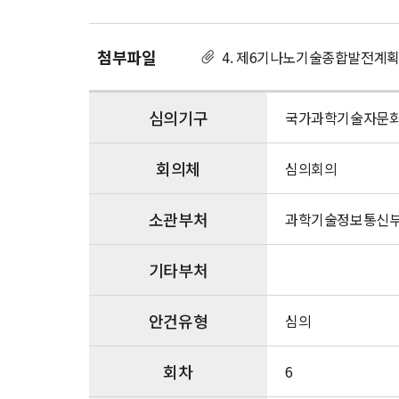
술
종
합
첨부파일
4. 제6기나노기술종합발전계획.
발
전
계
심의기구
국가과학기술자문
획
(2026~2035)
회의체
(안)
심의회의
소관부처
과학기술정보통신
기타부처
안건유형
심의
회차
6