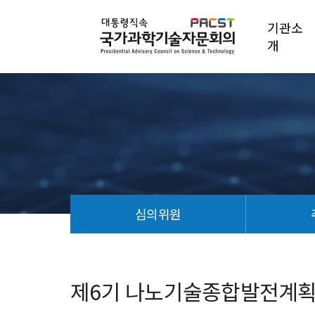
기관소
개
심의위원
제
6
기
제6기 나노기술종합발전계획(20
나
노
기