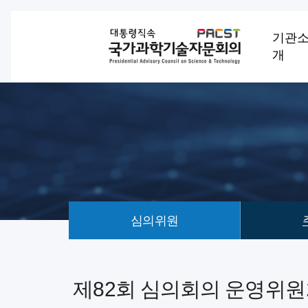
기관
개
심의위원
회
의
제82회 심의회의 운영위원회 
안