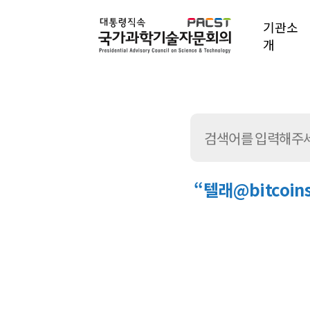
기관소
개
“텔래@bitco
통
합
검