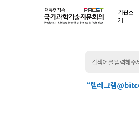
기관소
개
“텔레그램@bitc
통
합
검