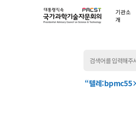
기관소
개
“텔레:bpmc5
통
합
검