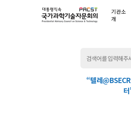
기관소
개
“텔레@BSEC
터
통
합
검