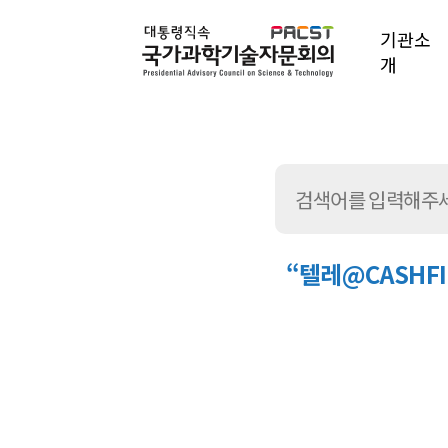
기관소
개
“텔레@CASHF
통
합
검