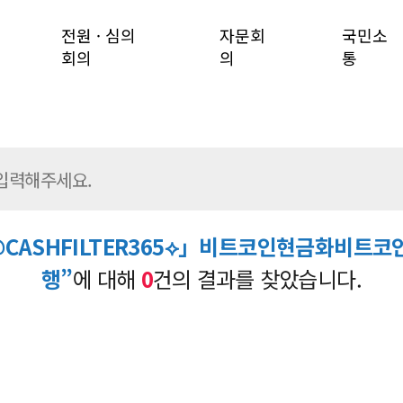
전원 · 심의
자문회
국민소
회의
의
통
CASHFILTER365⟡」비트코인현금화비트
행”
에 대해
0
건의 결과를 찾았습니다.