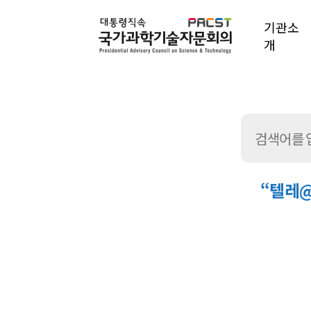
기관소
개
“텔레@
통
합
검