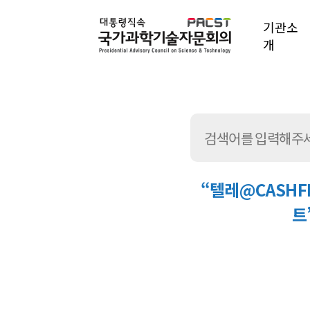
기관소
개
“텔레@CASH
트
통
합
검