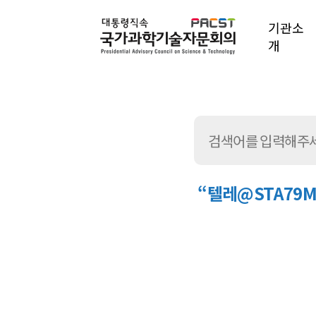
기관소
개
“텔레@STA7
통
합
검