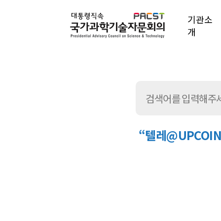
기관소
개
“텔레@UPCO
통
합
검