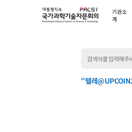
기관소
개
“텔레@UPCOI
통
합
검