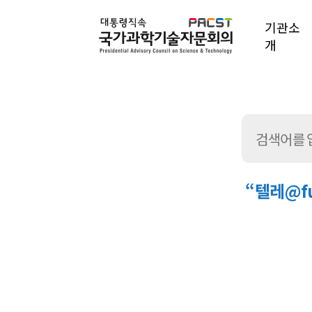
기관소
개
“텔레@f
통
합
검