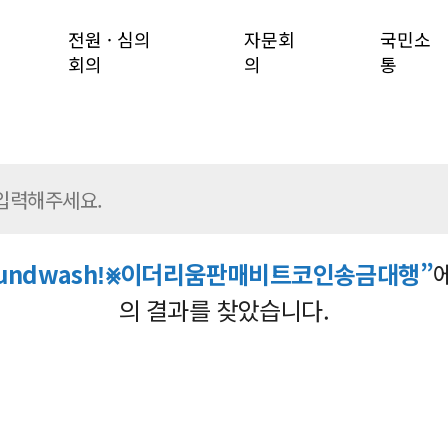
전원 · 심의
자문회
국민소
회의
의
통
undwashǃ⨳이더리움판매비트코인송금대행”
의 결과를 찾았습니다.