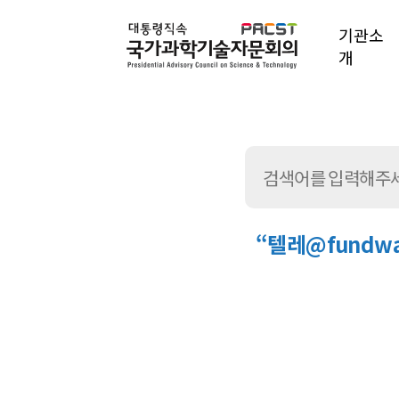
기관소
개
“텔레@fund
통
합
검