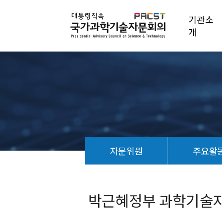
기관소
개
자문위원
주요활
박
근
혜
박근혜정부 과학기술자문백
정
부
과