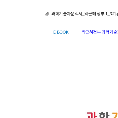
학
기
과학기술자문백서_박근혜 정부 1_3기.p
술
자
문
E-BOOK
박근혜정부 과학기술
백
서
(2013-
2016)