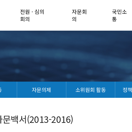
전원 · 심의
자문회
국민소
회의
의
통
동
자문의제
소위원회 활동
정
서(2013-2016)