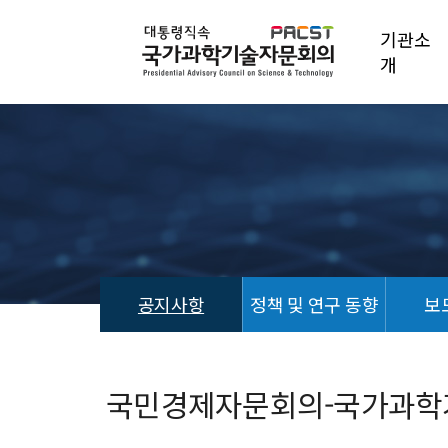
기관소
개
공지사항
정책 및 연구 동향
보
공
지
사
국민경제자문회의-국가과학
항