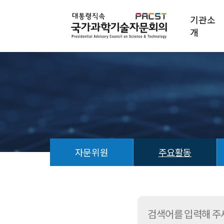
기관소
개
자문위원
주요활동
주
요
활
동