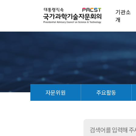
기관소
개
자문위원
주요활동
정
책
연
구
보
고