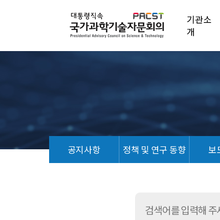
기관소
개
공지사항
정책 및 연구 동향
보
언
론
기
사