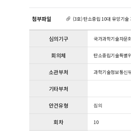
유
망
기
첨부파일
(3호) 탄소중립 10대 유망기술 
술
지
원
심의기구
국가과학기술자문
확
산
회의체
전
탄소중립기술특별
략
(안)
소관부처
과학기술정보통신
기타부처
안건유형
심의
회차
10