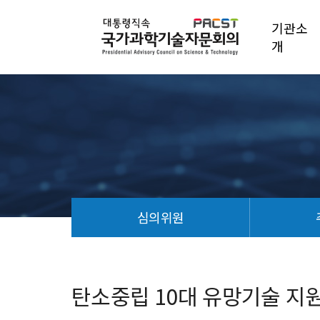
기관소
개
심의위원
탄
소
중
탄소중립 10대 유망기술 지원
립
10
대