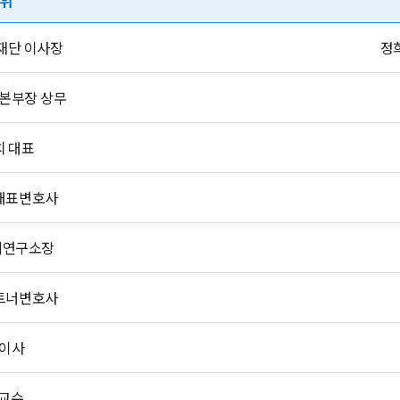
직위
재단 이사장
정
본부장 상무
치 대표
대표변호사
제연구소장
트너변호사
표이사
 교수