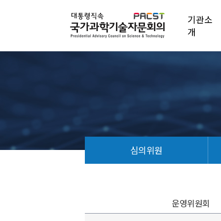
기관소
개
심의위원
운영위원회