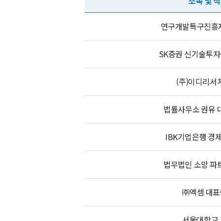
소속 및 
연구개발특구진흥
SK증권 신기술투자
(주)이디리서
법률사무소 권유 
IBK기업은행 경
법무법인 소망 파
㈜엑셈 대
서울대학교