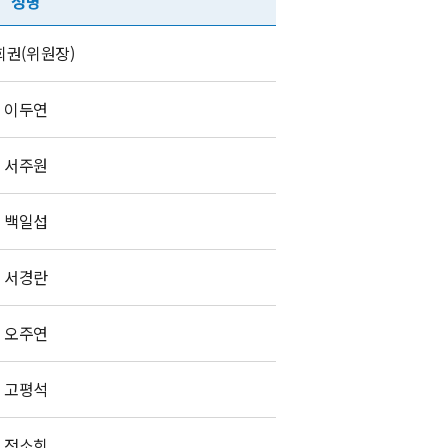
성명
희권(위원장)
이두연
서주원
백일섭
서경란
오주연
고평석
전소희