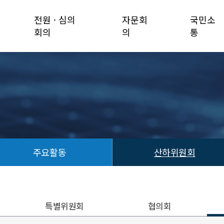
전원 · 심의
자문회
국민소
회의
의
통
주요활동
산하위원회
특별위원회
협의회