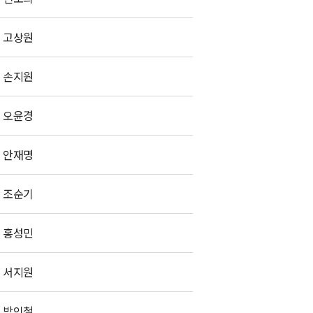
고상원
손지원
오윤경
안재명
조순기
홍성민
서지원
방인철